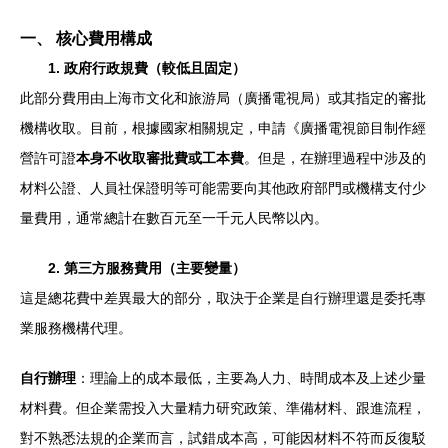
一、 核心費用構成
1. 政府行政規費（較低且固定）
此部分費用由上海市文化和旅游局（廣播電視局）或其指定的審批
機構收取。目前，根據國家相關規定，申請《廣播電視節目制作經
營許可證
本身不收取審批費或工本費
。但是，在辦理過程中涉及的
材料公證、人員社保證明等可能需要向其他政府部門或機構支付少
量費用，通常總計在數百元至一千元人民幣以內。
2. 第三方服務費用（主要變量）
這是總花費中差異最大的部分，取決于企業是自行辦理還是委托專
業服務機構代理。
自行辦理
：理論上的成本最低，主要為人力、時間成本及上述少量
材料費。但企業需投入大量精力研究政策、準備材料、跟進流程，
對不熟悉法規的企業而言，試錯成本高，可能因材料不符而反復駁