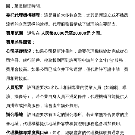
回，延長辦理時間。
委托代理機構辦理
：這是目前大多數企業，尤其是新設立或不熟悉
流程的企業選擇的途徑。代理服務費構成了辦理的主要開支。
費用范圍
：通常在
人民幣8,000元至20,000元
之間。
費用差異因素
：
公司基礎情況
：如果公司是新注冊的，需要代理機構協助完成從公
司注冊、銀行開戶、稅務報到再到許可證申請的全套“打包”服務，
費用會較高。如果公司已成立并正常運營，僅代辦許可證申請，費
用相對較低。
人員配置
：許可證要求3名以上相關專業的從業人員（如編劇、導
演、攝像等）。若企業自身人員不滿足條件，代理機構可能提供人
員掛靠或推薦服務，這會產生額外費用。
辦公場地
：許可證要求有固定的辦公場所。若企業無符合要求的注
冊地址，代理機構提供地址掛靠或租賃證明服務也會增加費用。
代理機構專業度與口碑
：知名、經驗豐富的代理機構收費通常更