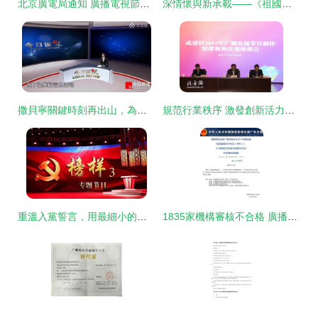
北京廣電局通知 廣播電視節目制作經營機構今起換證
深情懷與新承載——《祖國正是花季》獲廣電走基層創新創優年度大獎背后的文化匠心
撒貝寧關鍵時刻再出山，為《今日說法》開播23周年錄制特別節目
規范行業秩序 激發創新活力——武清區召開廣播電視節目制作經營管理工作會
重溫入黨誓言，用最細小的行動樹立榜樣的力量
1835家機構審核不合格 廣播電視節目制作行業面臨洗牌