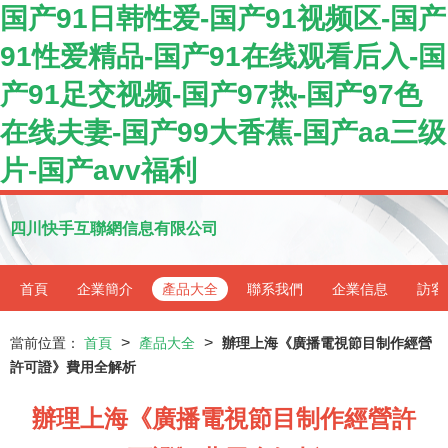
国产91日韩性爱-国产91视频区-国产
91性爱精品-国产91在线观看后入-国
产91足交视频-国产97热-国产97色
在线夫妻-国产99大香蕉-国产aa三级
片-国产avv福利
四川快手互聯網信息有限公司
首頁
企業簡介
產品大全
聯系我們
企業信息
訪客
>
>
當前位置：
首頁
產品大全
辦理上海《廣播電視節目制作經營
許可證》費用全解析
辦理上海《廣播電視節目制作經營許