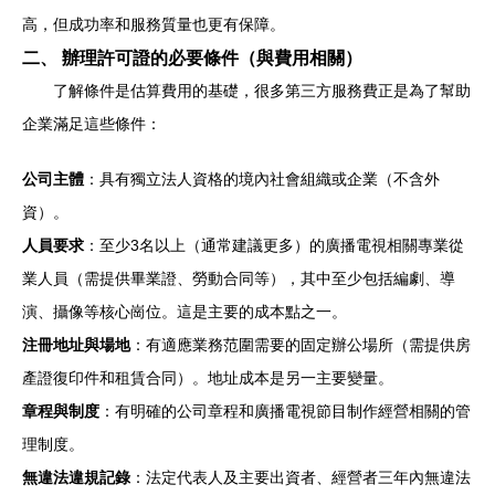
高，但成功率和服務質量也更有保障。
二、 辦理許可證的必要條件（與費用相關）
了解條件是估算費用的基礎，很多第三方服務費正是為了幫助
企業滿足這些條件：
公司主體
：具有獨立法人資格的境內社會組織或企業（不含外
資）。
人員要求
：至少3名以上（通常建議更多）的廣播電視相關專業從
業人員（需提供畢業證、勞動合同等），其中至少包括編劇、導
演、攝像等核心崗位。這是主要的成本點之一。
注冊地址與場地
：有適應業務范圍需要的固定辦公場所（需提供房
產證復印件和租賃合同）。地址成本是另一主要變量。
章程與制度
：有明確的公司章程和廣播電視節目制作經營相關的管
理制度。
無違法違規記錄
：法定代表人及主要出資者、經營者三年內無違法