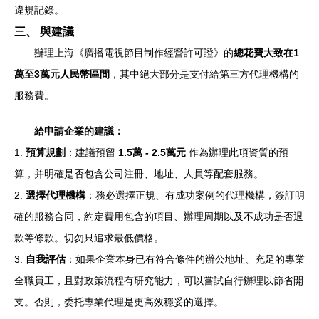
違規記錄。
三、 與建議
辦理上海《廣播電視節目制作經營許可證》的
總花費大致在1
萬至3萬元人民幣區間
，其中絕大部分是支付給第三方代理機構的
服務費。
給申請企業的建議：
1.
預算規劃
：建議預留
1.5萬 - 2.5萬元
作為辦理此項資質的預
算，并明確是否包含公司注冊、地址、人員等配套服務。
2.
選擇代理機構
：務必選擇正規、有成功案例的代理機構，簽訂明
確的服務合同，約定費用包含的項目、辦理周期以及不成功是否退
款等條款。切勿只追求最低價格。
3.
自我評估
：如果企業本身已有符合條件的辦公地址、充足的專業
全職員工，且對政策流程有研究能力，可以嘗試自行辦理以節省開
支。否則，委托專業代理是更高效穩妥的選擇。